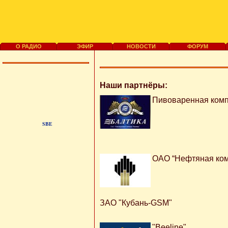
О РАДИО
ЭФИР
НОВОСТИ
ФОРУМ
Наши партнёры:
Пивоваренная комп
SBE
ОАО “Нефтяная ком
ЗАО "Кубань-GSM"
"Beeline"